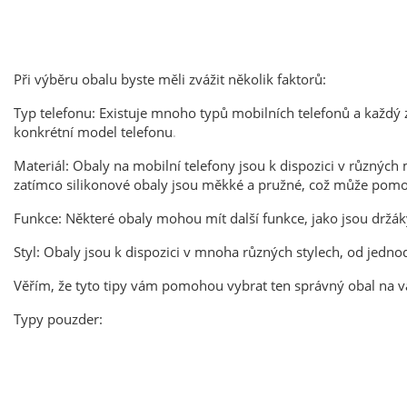
Při výběru obalu byste měli zvážit několik faktorů:
Typ telefonu: Existuje mnoho typů mobilních telefonů a každý z 
konkrétní model telefonu
.
Materiál: Obaly na mobilní telefony jsou k dispozici v různých
zatímco silikonové obaly jsou měkké a pružné, což může pomoc
Funkce: Některé obaly mohou mít další funkce, jako jsou držáky
Styl: Obaly jsou k dispozici v mnoha různých stylech, od jedn
Věř
ím, že tyto tipy vám pomohou vybrat ten správný obal na vá
Typy pouzder: