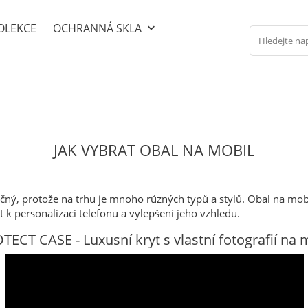
OLEKCE
OCHRANNÁ SKLA
keyboard_arrow_down
JAK VYBRAT OBAL NA MOBIL
ný, protože na trhu je mnoho různých typů a stylů. Obal na mobi
 k personalizaci telefonu a vylepšení jeho vzhledu.
ECT CASE - Luxusní kryt s vlastní fotografií na m