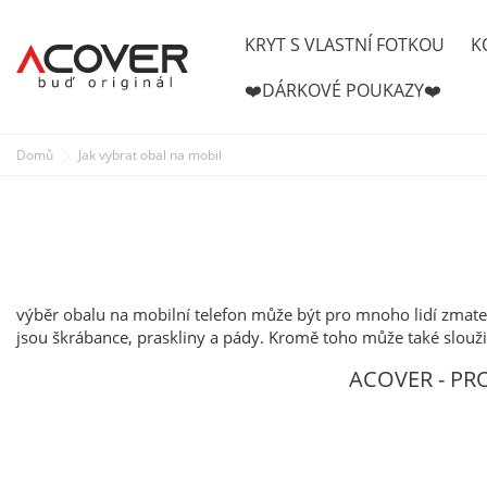
KRYT S VLASTNÍ FOTKOU
K
❤️DÁRKOVÉ POUKAZY❤️
Domů
Jak vybrat obal na mobil
výběr obalu na mobilní telefon může být pro mnoho lidí zmateč
jsou škrábance, praskliny a pády. Kromě toho může také sloužit
ACOVER - PROT