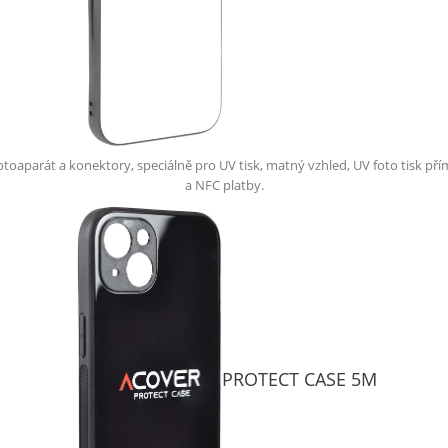
otoaparát a konektory, speciálně pro UV tisk, matný vzhled, UV foto tisk pří
a NFC platby.
PROTECT CASE 5M