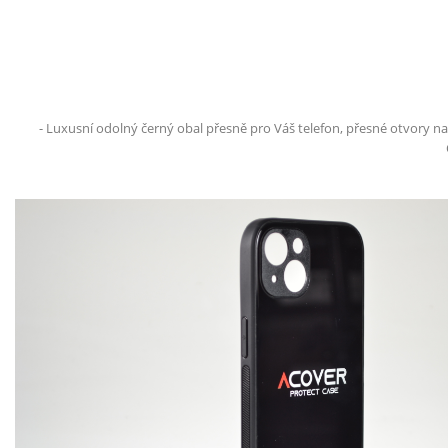
- Luxusní odolný černý obal přesně pro Váš telefon, přesné otvory n