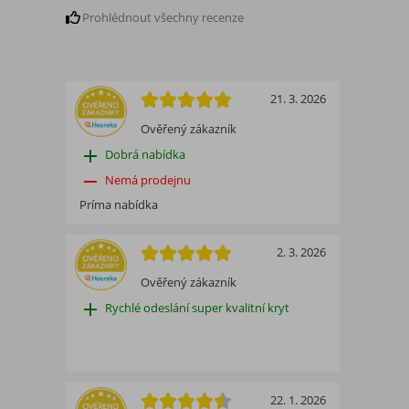
Prohlédnout všechny recenze
21. 3. 2026
Ověřený zákazník
add
Dobrá nabídka
remove
Nemá prodejnu
Príma nabídka
2. 3. 2026
Ověřený zákazník
add
Rychlé odeslání super kvalitní kryt
22. 1. 2026