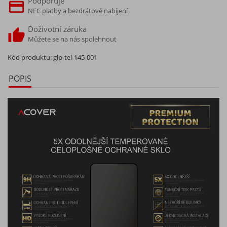
Podporuje
NFC platby a bezdrátové nabíjení
Doživotní záruka
Můžete se na nás spolehnout
Kód produktu:
glp-tel-145-001
POPIS