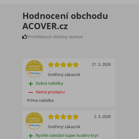
Hodnocení obchodu
ACOVER.cz
Prohlédnout všechny recenze
21. 3. 2026
Ověřený zákazník
add
Dobrá nabídka
remove
Nemá prodejnu
Príma nabídka
2. 3. 2026
Ověřený zákazník
add
Rychlé odeslání super kvalitní kryt