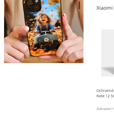
Xiaomi
Kryt s vlastní fotkou
Skvělý dárek!
Ochranné 
vyber telefon, nahraj fotku a objednej!
Note 12 5G
Zobrazení 1