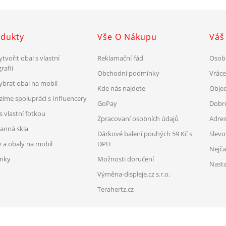
dukty
Vše O Nákupu
Váš
ytvořit obal s vlastní
Reklamační řád
Osob
rafií
Obchodní podmínky
Vrác
vybrat obal na mobil
Kde nás najdete
Obje
zíme spolupráci s Influencery
GoPay
Dobr
s vlastní fotkou
Zpracovaní osobních údajů
Adre
anná skla
Dárkové balení pouhých 59 Kč s
Slev
y a obaly na mobil
DPH
Nejča
nky
Možnosti doručení
Nasta
Výměna-displeje.cz s.r.o.
Terahertz.cz