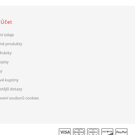
 Účet
ní údaje
ené produkty
dnávky
opisy
sy
ové kupóny
stější dotazy
vení souborů cookies