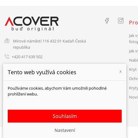
Pro
Jak v
Mírové náměstí 116
432 01 Kadaň
Česká
fotog
republika
Jak 
+420 417 639 502
Nabí
Info@acover.cz
Kryt 
Tento web využívá cookies
x
Ochr
Kryt
Používáme cookies, abychom Vám umožnili pohodlné
Kryt na telefon
prohlížení webu.
Novi
s vlastní fotkou
vyber telefon, nahraj fotku a objednej!
Souhlasím
Nastavení
© ACOVER 2026 - všechna práva vyhrazena.