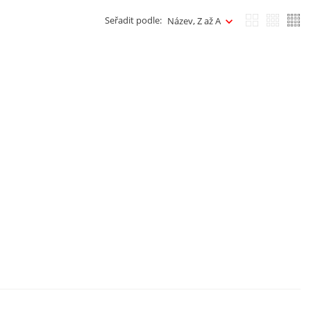
Seřadit podle:
Název, Z až A