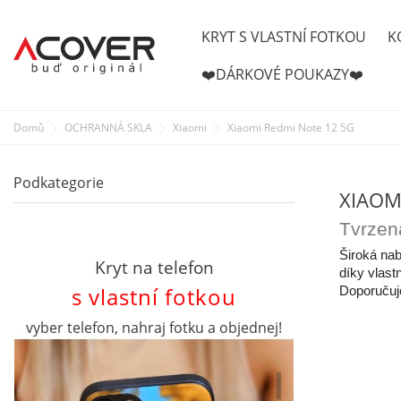
KRYT S VLASTNÍ FOTKOU
K
❤️DÁRKOVÉ POUKAZY❤️
Domů
OCHRANNÁ SKLA
Xiaomi
Xiaomi Redmi Note 12 5G
Podkategorie
XIAOM
Tvrzen
Široká nab
Kryt na telefon
díky vlast
s vlastní fotkou
Doporučuje
vyber telefon, nahraj fotku a objednej!