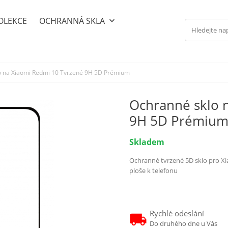
OLEKCE
OCHRANNÁ SKLA
keyboard_arrow_down
o na Xiaomi Redmi 10 Tvrzené 9H 5D Prémium
Ochranné sklo 
9H 5D Prémiu
Skladem
Ochranné tvrzené 5D sklo pro Xia
ploše k telefonu
Rychlé odeslání
Do druhého dne u Vás