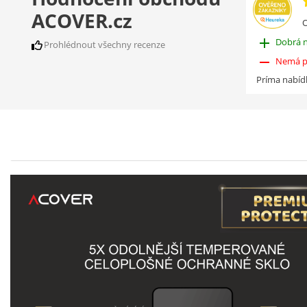
ACOVER.cz
O
add
Dobrá 
Prohlédnout všechny recenze
remove
Nemá p
Príma nabíd