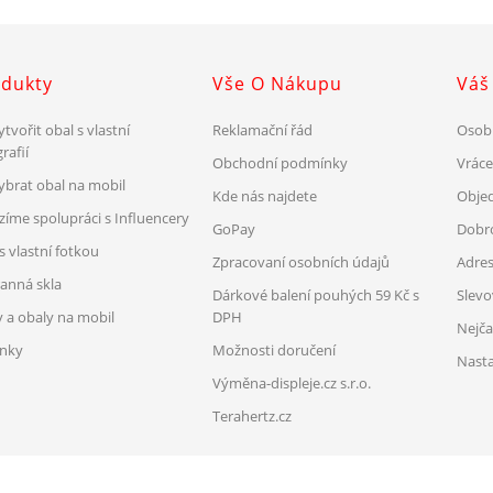
dukty
Vše O Nákupu
Váš
ytvořit obal s vlastní
Reklamační řád
Osob
rafií
Obchodní podmínky
Vrác
vybrat obal na mobil
Kde nás najdete
Obje
zíme spolupráci s Influencery
GoPay
Dobr
s vlastní fotkou
Zpracovaní osobních údajů
Adre
anná skla
Dárkové balení pouhých 59 Kč s
Slev
y a obaly na mobil
DPH
Nejča
nky
Možnosti doručení
Nasta
Výměna-displeje.cz s.r.o.
Terahertz.cz