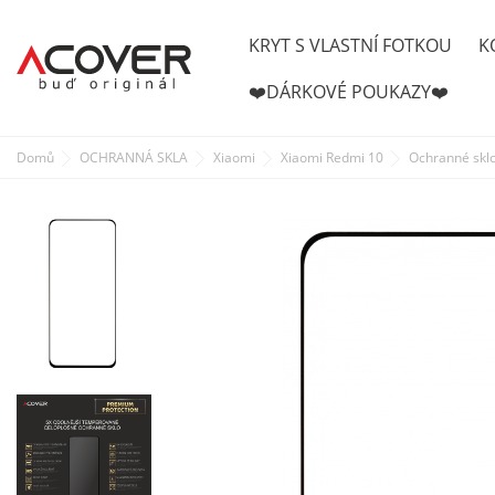
KRYT S VLASTNÍ FOTKOU
K
❤️DÁRKOVÉ POUKAZY❤️
Domů
OCHRANNÁ SKLA
Xiaomi
Xiaomi Redmi 10
Ochranné skl