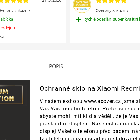
21. 3. 2026
věřený zákazník
Ověřený zákazník
add
nabídka
Rychlé odeslání super kvalitní 
rodejnu
ka
POPIS
Ochranné sklo na Xiaomi Redm
V našem e-shopu www.acover.cz jsme si
Vás Váš mobilní telefon. Proto jsme se 
abyste mohli mít klid a věděli, že je V
prasknutím displeje. Naše ochranná skla
displej Vašeho telefonu před pádem, ná
typ telefonu a jsou snadno instalovatel