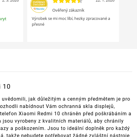
2. 3. 2026
22. 1. 2026
Ověřený zákazník
Výrobek se mi moc líbí, hezky zpracované a
kryt
přesné
i 10
 uvědomili, jak důležitým a cenným předmětem je pro
rozhodli nabídnout Vám ochranná skla displejů,
áš telefon Xiaomi Redmi 10 chráněn před poškrábáním a
 jsou vyrobeny z kvalitních materiálů, aby chránily
razy a poškozením. Jsou to ideální doplněk pro každý
ná, takže nebudete potřebovat žádné zvláštní nástroje