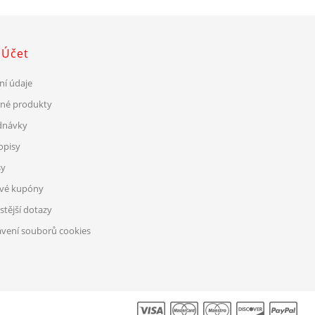
 Účet
ní údaje
ené produkty
dnávky
opisy
sy
ové kupóny
stější dotazy
vení souborů cookies