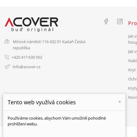
Pro
Jak v
Mírové náměstí 116
432 01 Kadaň
Česká
fotog
republika
Jak 
+420 417 639 502
Nabí
Info@acover.cz
Kryt 
Ochr
Kryt
Novi
Tento web využívá cookies
x
Používáme cookies, abychom Vám umožnili pohodlné
prohlížení webu.
© ACOVER 2026 - všechna práva vyhrazena.