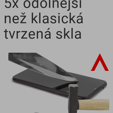
5x odolnější
než klasická
tvrzená skla