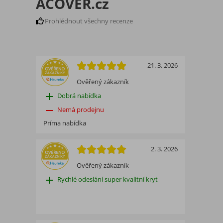
ACOVER.cz
Prohlédnout všechny recenze
21. 3. 2026
Ověřený zákazník
add
Dobrá nabídka
remove
Nemá prodejnu
Príma nabídka
2. 3. 2026
Ověřený zákazník
add
Rychlé odeslání super kvalitní kryt