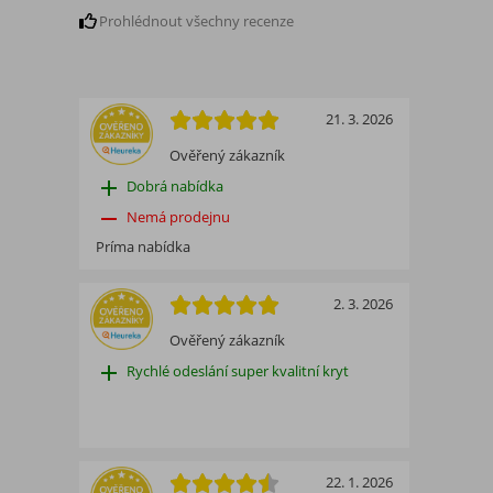
Prohlédnout všechny recenze
21. 3. 2026
Ověřený zákazník
add
Dobrá nabídka
remove
Nemá prodejnu
Príma nabídka
2. 3. 2026
Ověřený zákazník
add
Rychlé odeslání super kvalitní kryt
22. 1. 2026