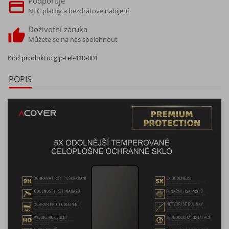
Podporuje
NFC platby a bezdrátové nabíjení
Doživotní záruka
Můžete se na nás spolehnout
Kód produktu:
glp-tel-410-001
POPIS