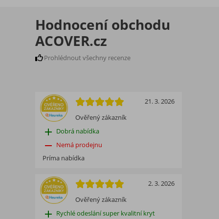
Hodnocení obchodu
ACOVER.cz
Prohlédnout všechny recenze
21. 3. 2026
Ověřený zákazník
add
Dobrá nabídka
remove
Nemá prodejnu
Príma nabídka
2. 3. 2026
Ověřený zákazník
add
Rychlé odeslání super kvalitní kryt