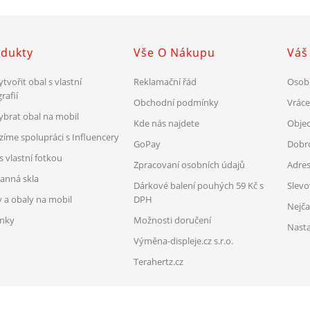
dukty
Vše O Nákupu
Váš
ytvořit obal s vlastní
Reklamační řád
Osob
rafií
Obchodní podmínky
Vrác
vybrat obal na mobil
Kde nás najdete
Obje
zíme spolupráci s Influencery
GoPay
Dobr
s vlastní fotkou
Zpracovaní osobních údajů
Adre
anná skla
Dárkové balení pouhých 59 Kč s
Slev
y a obaly na mobil
DPH
Nejča
nky
Možnosti doručení
Nasta
Výměna-displeje.cz s.r.o.
Terahertz.cz