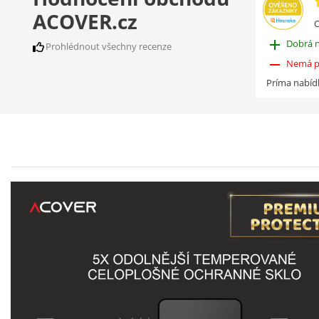
ACOVER.cz
O
add
Dobrá 
Prohlédnout všechny recenze
remove
Nemá p
Príma nabíd