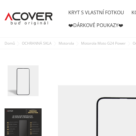
KRYT S VLASTNÍ FOTKOU
K
❤️DÁRKOVÉ POUKAZY❤️
Domů
OCHRANNÁ SKLA
Motorola
Motorola Moto G24 Power
O