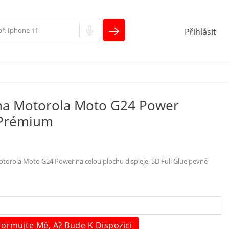
Přihlásit
na Motorola Moto G24 Power
 Prémium
torola Moto G24 Power na celou plochu displeje, 5D Full Glue pevně
formujte Mě, Až Bude K Dispozici