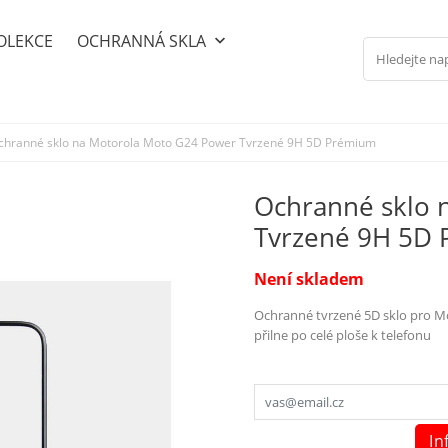
OLEKCE
OCHRANNÁ SKLA
keyboard_arrow_down
chranné sklo na Motorola Moto G24 Power Tvrzené 9H 5D Prémium
Ochranné sklo 
Tvrzené 9H 5D
Není skladem
Ochranné tvrzené 5D sklo pro Mo
přilne po celé ploše k telefonu
In