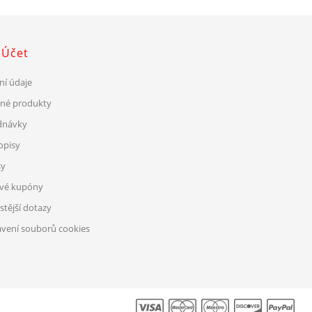
 Účet
ní údaje
ené produkty
dnávky
opisy
sy
ové kupóny
stější dotazy
vení souborů cookies