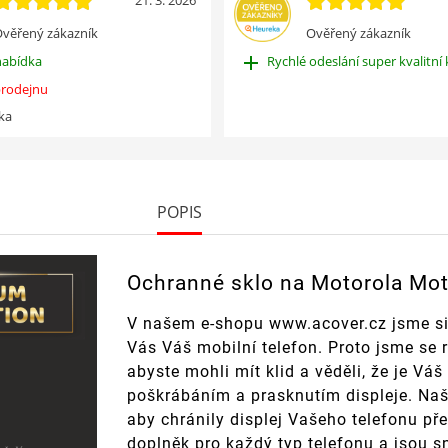
21. 3. 2026
věřený zákazník
Ověřený zákazník
add
nabídka
Rychlé odeslání super kvalitní 
rodejnu
ka
POPIS
Ochranné sklo na Motorola Mo
V našem e-shopu www.acover.cz jsme si
Vás Váš mobilní telefon. Proto jsme se 
abyste mohli mít klid a věděli, že je V
poškrábáním a prasknutím displeje. Naše
aby chránily displej Vašeho telefonu př
doplněk pro každý typ telefonu a jsou s