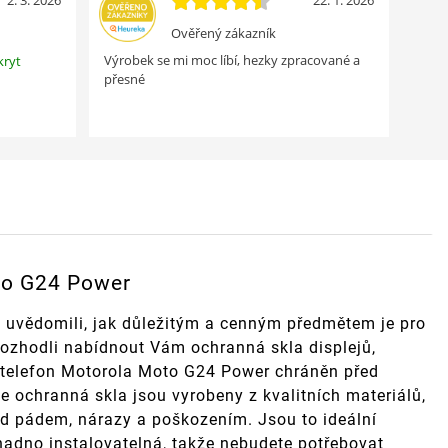
2. 3. 2026
22. 1. 2026
Ověřený zákazník
Výrobek se mi moc líbí, hezky zpracované a
kryt
přesné
to G24 Power
 uvědomili, jak důležitým a cenným předmětem je pro
rozhodli nabídnout Vám ochranná skla displejů,
áš telefon Motorola Moto G24 Power chráněn před
 ochranná skla jsou vyrobeny z kvalitních materiálů,
ed pádem, nárazy a poškozením. Jsou to ideální
nadno instalovatelná, takže nebudete potřebovat