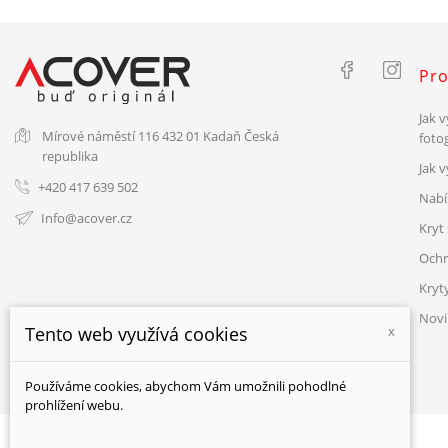
Pro
Jak v
Mírové náměstí 116
432 01 Kadaň
Česká
fotog
republika
Jak 
+420 417 639 502
Nabí
Info@acover.cz
Kryt 
Ochr
Kryt
Novi
Tento web využívá cookies
x
Používáme cookies, abychom Vám umožnili pohodlné
prohlížení webu.
© ACOVER 2026 - všechna práva vyhrazena.