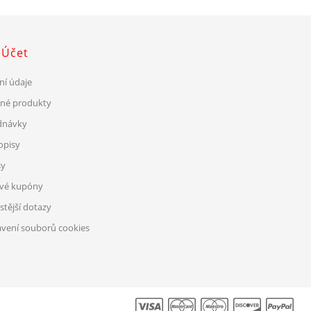
 Účet
ní údaje
ené produkty
dnávky
opisy
sy
ové kupóny
stější dotazy
vení souborů cookies