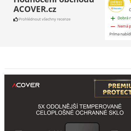
ACOVER.cz
O
add
Dobrá 
Prohlédnout všechny recenze
remove
Nemá p
Príma nabíd