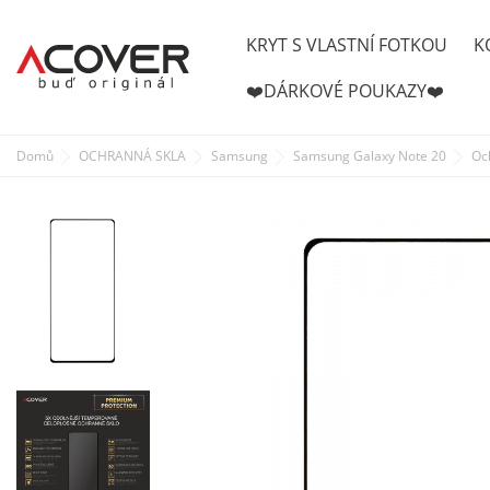
KRYT S VLASTNÍ FOTKOU
K
❤️DÁRKOVÉ POUKAZY❤️
Domů
OCHRANNÁ SKLA
Samsung
Samsung Galaxy Note 20
Oc