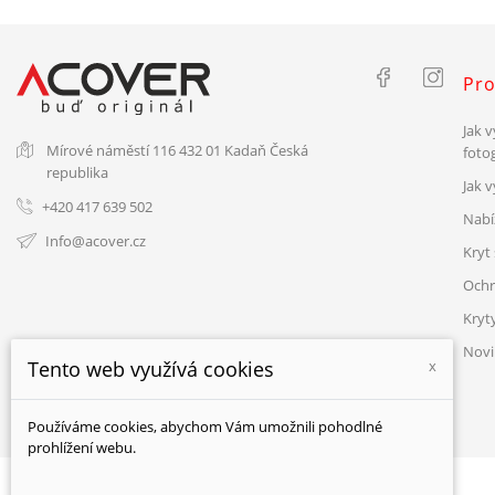
Pro
Jak v
Mírové náměstí 116
432 01 Kadaň
Česká
fotog
republika
Jak 
+420 417 639 502
Nabí
Info@acover.cz
Kryt 
Ochr
Kryt
Novi
Tento web využívá cookies
x
Používáme cookies, abychom Vám umožnili pohodlné
prohlížení webu.
© ACOVER 2026 - všechna práva vyhrazena.