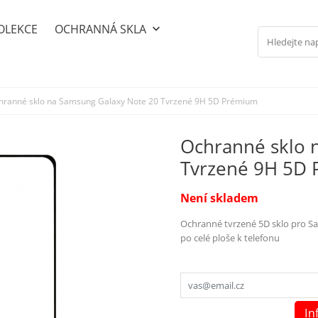
OLEKCE
OCHRANNÁ SKLA
keyboard_arrow_down
hranné sklo na Samsung Galaxy Note 20 Tvrzené 9H 5D Prémium
Ochranné sklo 
Tvrzené 9H 5D
Není skladem
Ochranné tvrzené 5D sklo pro Sa
po celé ploše k telefonu
In