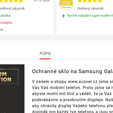
21. 3. 2026
věřený zákazník
Ověřený zákazník
add
nabídka
Rychlé odeslání super kvalitní 
rodejnu
ka
POPIS
Ochranné sklo na Samsung Gal
V našem e-shopu www.acover.cz jsme si
Vás Váš mobilní telefon. Proto jsme se 
abyste mohli mít klid a věděli, že je V
poškrábáním a prasknutím displeje. Naše
aby chránily displej Vašeho telefonu př
doplněk pro každý typ telefonu a jsou s