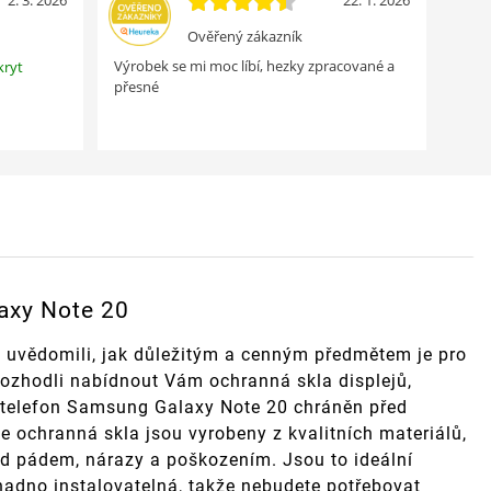
2. 3. 2026
22. 1. 2026
Ověřený zákazník
Výrobek se mi moc líbí, hezky zpracované a
kryt
přesné
axy Note 20
 uvědomili, jak důležitým a cenným předmětem je pro
rozhodli nabídnout Vám ochranná skla displejů,
áš telefon Samsung Galaxy Note 20 chráněn před
 ochranná skla jsou vyrobeny z kvalitních materiálů,
ed pádem, nárazy a poškozením. Jsou to ideální
nadno instalovatelná, takže nebudete potřebovat