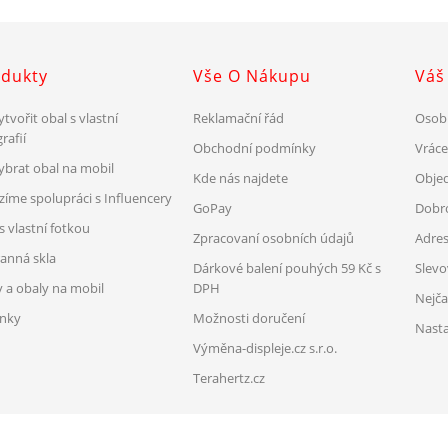
dukty
Vše O Nákupu
Váš
ytvořit obal s vlastní
Reklamační řád
Osob
rafií
Obchodní podmínky
Vrác
vybrat obal na mobil
Kde nás najdete
Obje
zíme spolupráci s Influencery
GoPay
Dobr
s vlastní fotkou
Zpracovaní osobních údajů
Adre
anná skla
Dárkové balení pouhých 59 Kč s
Slev
y a obaly na mobil
DPH
Nejča
nky
Možnosti doručení
Nasta
Výměna-displeje.cz s.r.o.
Terahertz.cz