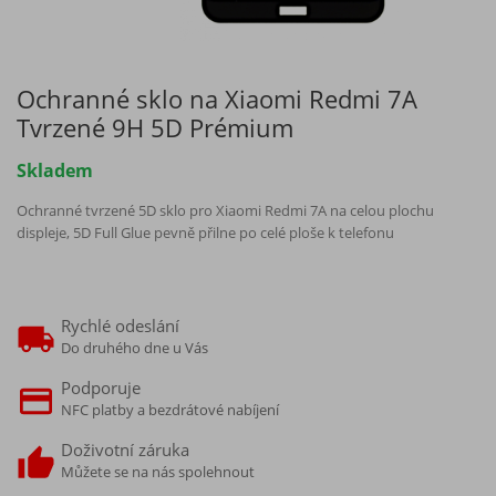
Ochranné sklo na Xiaomi Redmi 7A
Tvrzené 9H 5D Prémium
Skladem
Ochranné tvrzené 5D sklo pro Xiaomi Redmi 7A na celou plochu
displeje, 5D Full Glue pevně přilne po celé ploše k telefonu
Rychlé odeslání
Do druhého dne u Vás
Podporuje
NFC platby a bezdrátové nabíjení
Doživotní záruka
Můžete se na nás spolehnout