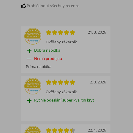
Prohlédnout všechny recenze
21. 3. 2026
Ověřený zákazník
add
Dobrá nabídka
remove
Nemá prodejnu
Príma nabídka
2. 3. 2026
Ověřený zákazník
add
Rychlé odeslání super kvalitní kryt
22. 1. 2026