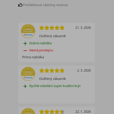
Prohlédnout všechny recenze
21. 3. 2026
Ověřený zákazník
add
Dobrá nabídka
remove
Nemá prodejnu
Príma nabídka
2. 3. 2026
Ověřený zákazník
add
Rychlé odeslání super kvalitní kryt
22. 1. 2026