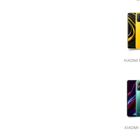
Kryt na telefon
s vlastní fotkou
vyber telefon, nahraj fotku a objednej!
XIAOMI
XIAOMI