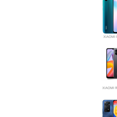
Kryt s vlastní fotkou
Skvělý dárek!
XIAOMI 
vyber telefon, nahraj fotku a objednej!
XIAOMI 