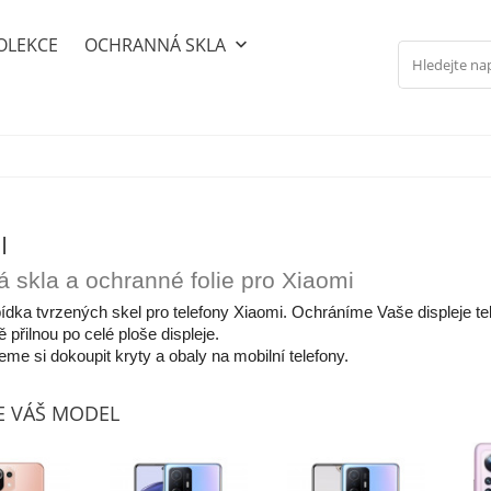
OLEKCE
OCHRANNÁ SKLA
keyboard_arrow_down
I
 skla a ochranné folie pro Xiaomi
ídka tvrzených skel pro telefony Xiaomi. Ochráníme Vaše displeje tel
 přilnou po celé ploše displeje.
me si dokoupit kryty a obaly na mobilní telefony.
E VÁŠ MODEL