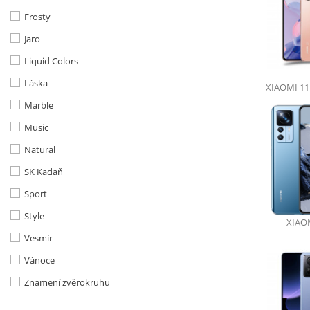
Frosty
Jaro
Liquid Colors
Kryt na telefon
Láska
XIAOMI 11
s vlastní fotkou
Marble
vyber telefon, nahraj fotku a objednej!
Music
Natural
SK Kadaň
Sport
Style
XIAO
Vesmír
Vánoce
Znamení zvěrokruhu