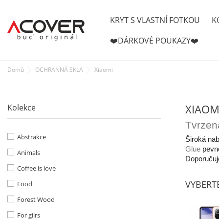
KRYT S VLASTNÍ FOTKOU
K
❤️DÁRKOVÉ POUKAZY❤️
Kryt s vlastní fotkou
Skvělý dárek!
Domů
OCHRANNÁ SKLA
Xiaomi
vyber telefon, nahraj fotku a objednej!
XIAOM
Kolekce
Tvrzená
Abstrakce
Široká nab
Glue
pevně
Animals
Doporučuje
Coffee is love
VYBERT
Food
Forest Wood
For gilrs