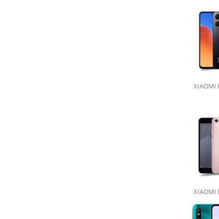
Kryt na telefon
s vlastní fotkou
vyber telefon, nahraj fotku a objednej!
XIAOMI 
XIAOMI 