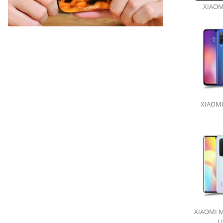
XIAOM
Kryt s vlastní fotkou
Skvělý dárek!
vyber telefon, nahraj fotku a objednej!
XIAOMI
XIAOMI M
L