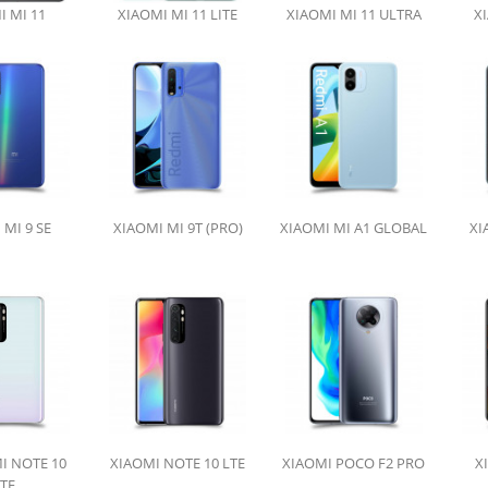
I MI 11
XIAOMI MI 11 LITE
XIAOMI MI 11 ULTRA
XI
 MI 9 SE
XIAOMI MI 9T (PRO)
XIAOMI MI A1 GLOBAL
XI
I NOTE 10
XIAOMI NOTE 10 LTE
XIAOMI POCO F2 PRO
X
ITE