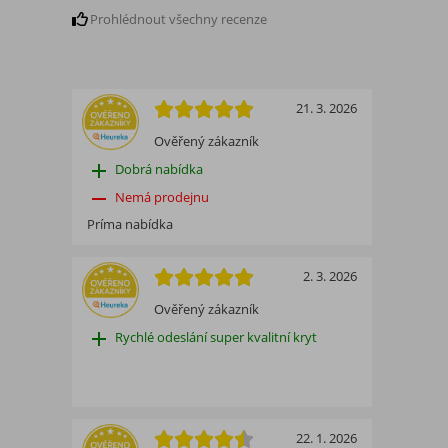
Prohlédnout všechny recenze
21. 3. 2026
Ověřený zákazník
add
Dobrá nabídka
remove
Nemá prodejnu
Príma nabídka
2. 3. 2026
Ověřený zákazník
add
Rychlé odeslání super kvalitní kryt
22. 1. 2026