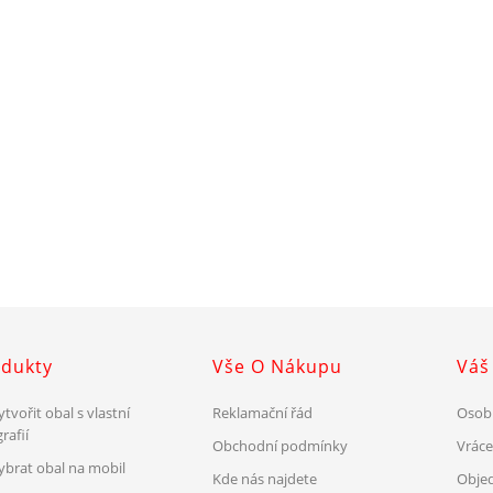
dukty
Vše O Nákupu
Váš
ytvořit obal s vlastní
Reklamační řád
Osob
rafií
Obchodní podmínky
Vrác
vybrat obal na mobil
Kde nás najdete
Obje