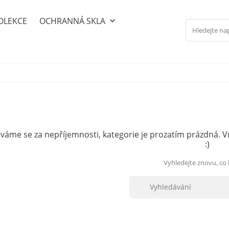
OLEKCE
OCHRANNÁ SKLA
keyboard_arrow_down
áme se za nepříjemnosti, kategorie je prozatím prázdná. V
:)
Vyhledejte znovu, co