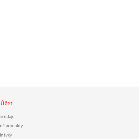
 Účet
ní údaje
ené produkty
dnávky