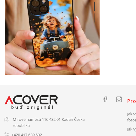
Kryt s vlastní fotkou
Skvělý dárek!
Pro
vyber telefon, nahraj fotku a objednej!
Jak v
Mírové náměstí 116
432 01 Kadaň
Česká
fotog
republika
Jak 
+420 417 639 502