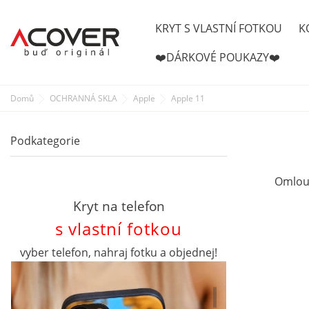
KRYT S VLASTNÍ FOTKOU
K
❤️DÁRKOVÉ POUKAZY❤️
Domů
OCHRANNÁ SKLA
Apple
Apple 11
Podkategorie
Omlouv
Kryt na telefon
s vlastní fotkou
vyber telefon, nahraj fotku a objednej!