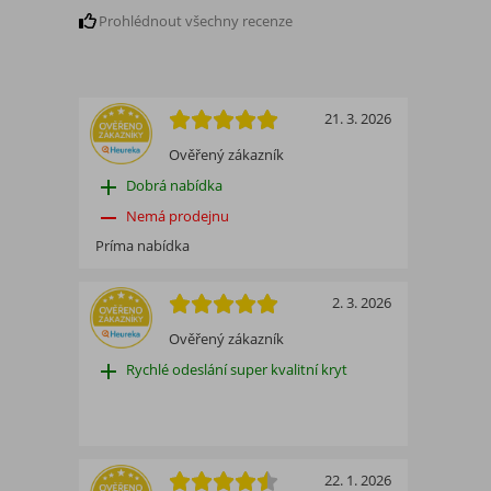
Prohlédnout všechny recenze
21. 3. 2026
Ověřený zákazník
add
Dobrá nabídka
remove
Nemá prodejnu
Príma nabídka
2. 3. 2026
Ověřený zákazník
add
Rychlé odeslání super kvalitní kryt
22. 1. 2026