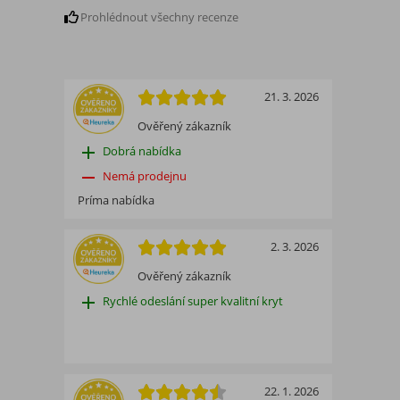
Prohlédnout všechny recenze
21. 3. 2026
Ověřený zákazník
add
Dobrá nabídka
remove
Nemá prodejnu
Príma nabídka
2. 3. 2026
Ověřený zákazník
add
Rychlé odeslání super kvalitní kryt
22. 1. 2026