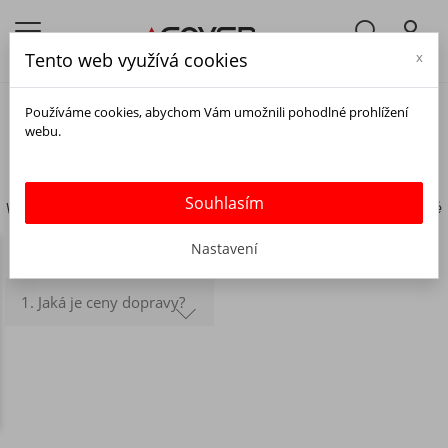
Tento web využívá cookies
x
Používáme cookies, abychom Vám umožnili pohodlné prohlížení
NEJČASTĚJŠÍ DOTAZY
webu.
Souhlasím
V této sekci naleznete odpovědi na často kladené
otázky.
Nastavení
1.
Jaká je ceny dopravy?