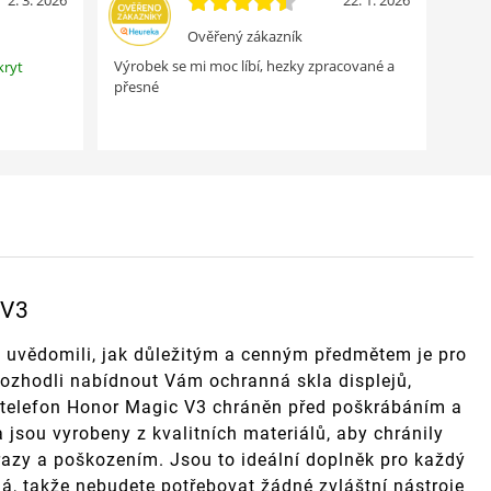
2. 3. 2026
22. 1. 2026
Ověřený zákazník
Výrobek se mi moc líbí, hezky zpracované a
kryt
přesné
 V3
 uvědomili, jak důležitým a cenným předmětem je pro
rozhodli nabídnout Vám ochranná skla displejů,
áš telefon Honor Magic V3 chráněn před poškrábáním a
 jsou vyrobeny z kvalitních materiálů, aby chránily
razy a poškozením. Jsou to ideální doplněk pro každý
ná, takže nebudete potřebovat žádné zvláštní nástroje