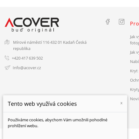
Pro
Jak v
Mírové náměstí 116
432 01 Kadaň
Česká
fotog
republika
Jak 
+420 417 639 502
Nabí
Info@acover.cz
Kryt 
Ochr
Kryt
Novi
Tento web využívá cookies
x
Používáme cookies, abychom Vám umožnili pohodlné
prohlížení webu.
© ACOVER 2026 - všechna práva vyhrazena.