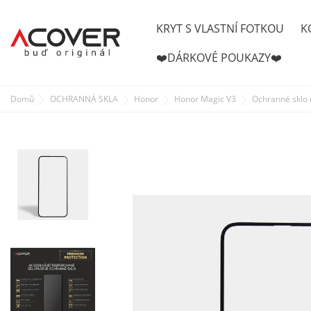
KRYT S VLASTNÍ FOTKOU
K
❤️DÁRKOVÉ POUKAZY❤️
Domů
OCHRANNÁ SKLA
Honor
Honor Magic V3
Ochranné sklo