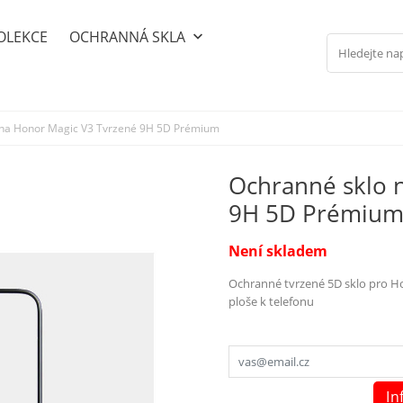
OLEKCE
OCHRANNÁ SKLA
keyboard_arrow_down
 na Honor Magic V3 Tvrzené 9H 5D Prémium
Ochranné sklo 
9H 5D Prémiu
Není skladem
Ochranné tvrzené 5D sklo pro Hon
ploše k telefonu
In