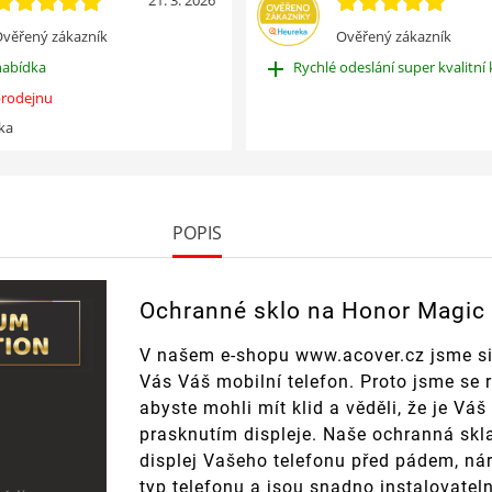
21. 3. 2026
věřený zákazník
Ověřený zákazník
add
nabídka
Rychlé odeslání super kvalitní 
rodejnu
ka
POPIS
Ochranné sklo na Honor Magic
V našem e-shopu www.acover.cz jsme si
Vás Váš mobilní telefon. Proto jsme se 
abyste mohli mít klid a věděli, že je V
prasknutím displeje. Naše ochranná skla
displej Vašeho telefonu před pádem, ná
typ telefonu a jsou snadno instalovatel