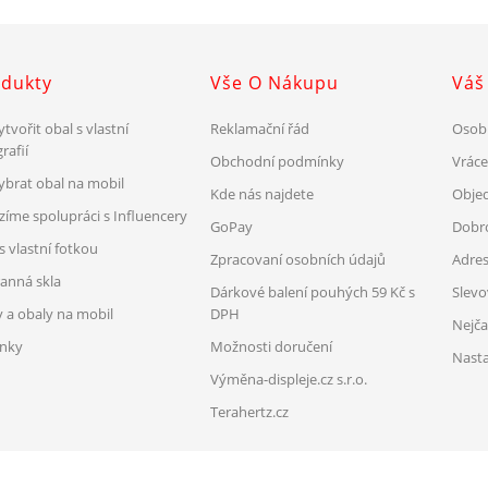
dukty
Vše O Nákupu
Váš
ytvořit obal s vlastní
Reklamační řád
Osob
rafií
Obchodní podmínky
Vrác
vybrat obal na mobil
Kde nás najdete
Obje
zíme spolupráci s Influencery
GoPay
Dobr
s vlastní fotkou
Zpracovaní osobních údajů
Adre
anná skla
Dárkové balení pouhých 59 Kč s
Slev
y a obaly na mobil
DPH
Nejča
nky
Možnosti doručení
Nasta
Výměna-displeje.cz s.r.o.
Terahertz.cz