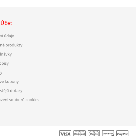
 Účet
ní údaje
ené produkty
dnávky
opisy
sy
ové kupóny
stější dotazy
vení souborů cookies