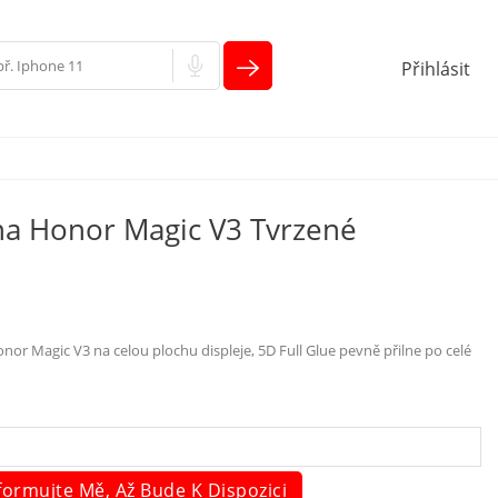
Přihlásit
na Honor Magic V3 Tvrzené
m
or Magic V3 na celou plochu displeje, 5D Full Glue pevně přilne po celé
formujte Mě, Až Bude K Dispozici