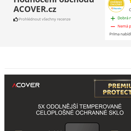
ACOVER.cz
O
add
Dobrá 
Prohlédnout všechny recenze
remove
Nemá p
Príma nabíd