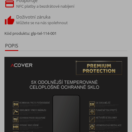
Podporuje
NFC platby a bezdrátové nabíjení
Doživotní záruka
Můžete se na nás spolehnout
Kód produktu:
glp-tel-114-001
POPIS