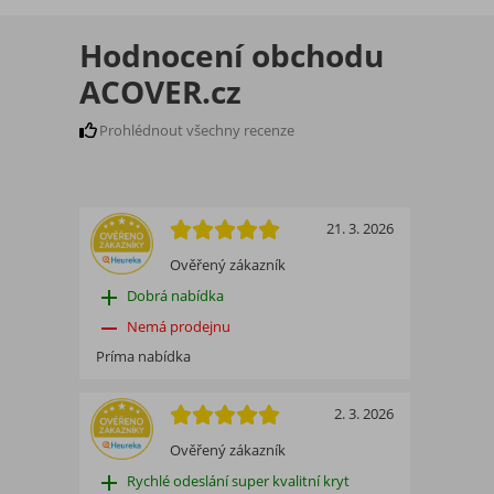
Hodnocení obchodu
ACOVER.cz
Prohlédnout všechny recenze
21. 3. 2026
Ověřený zákazník
add
Dobrá nabídka
remove
Nemá prodejnu
Príma nabídka
2. 3. 2026
Ověřený zákazník
add
Rychlé odeslání super kvalitní kryt