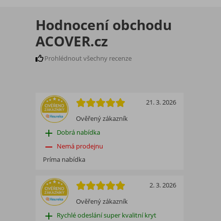
Hodnocení obchodu
ACOVER.cz
Prohlédnout všechny recenze
21. 3. 2026
Ověřený zákazník
add
Dobrá nabídka
remove
Nemá prodejnu
Príma nabídka
2. 3. 2026
Ověřený zákazník
add
Rychlé odeslání super kvalitní kryt