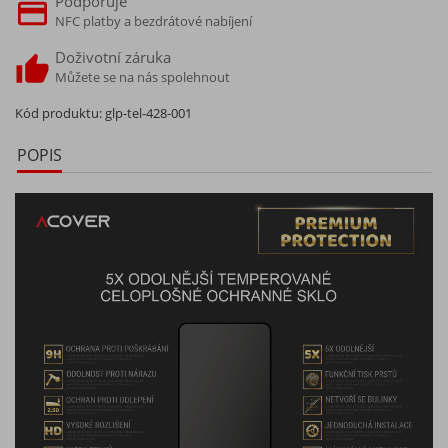
Podporuje
NFC platby a bezdrátové nabíjení
Doživotní záruka
Můžete se na nás spolehnout
Kód produktu:
glp-tel-428-001
POPIS