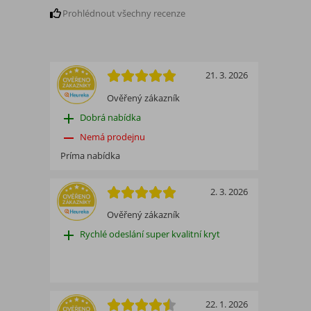
Prohlédnout všechny recenze
21. 3. 2026
Ověřený zákazník
add
Dobrá nabídka
remove
Nemá prodejnu
Príma nabídka
2. 3. 2026
Ověřený zákazník
add
Rychlé odeslání super kvalitní kryt
22. 1. 2026