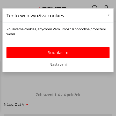
Tento web využívá cookies
x
DÁRKOVÝ POUKAZ
Používáme cookies, abychom Vám umožnili pohodlné prohlížení
Hledáte ideální dárek pro milovníka technologií, který si rád
webu.
personalizuje svůj mobilní telefon? Překvapte ho dárkovým poukazem
ACOVER.cz!
Souhlasím
Nastavení
Zobrazení 1-4 z 4 položek
Název, Z až A